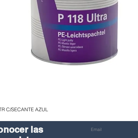
Vista rápida
LTR C/SECANTE AZUL
onocer las
Email