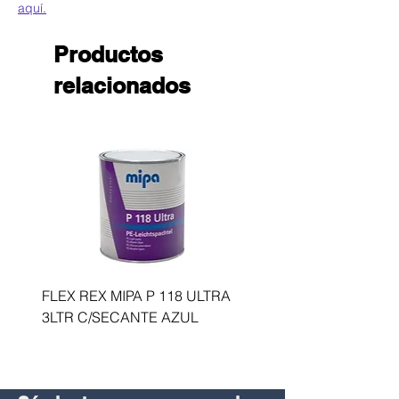
aquí.
Productos
relacionados
FLEX REX MIPA P 118 ULTRA
ACTIVADOR ROSNER
3LTR C/SECANTE AZUL
DUOCRYL HARTER 2.5