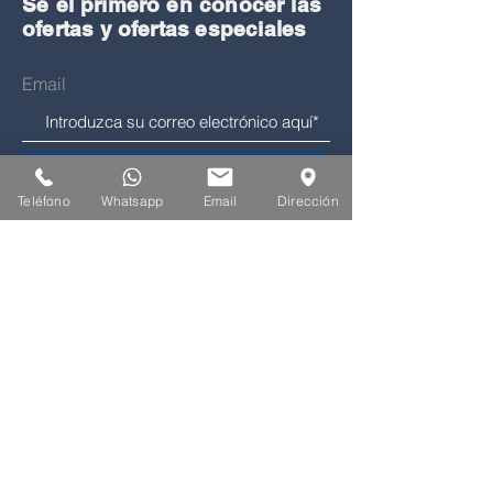
Sé el primero en conocer las
ofertas y ofertas especiales
Email
Suscríbase ahora
Teléfono
Whatsapp
Email
Dirección
¿Cómo podemos
ayudar?
Servicio al cliente
809-575-1297
info@genaofernandez.com
Santiago De Los Caballeros