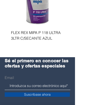
FLEX REX MIPA P 118 ULTRA
ACTIVADOR ROSNER
3LTR C/SECANTE AZUL
DUOCRYL HARTER 2.5
Sé el primero en conocer las
ofertas y ofertas especiales
Email
Suscríbase ahora