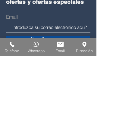
ofertas y ofertas especiales
Email
Suscríbase ahora
Teléfono
Whatsapp
Email
Dirección
¿Cómo podemos
ayudar?
Servicio al cliente
809-575-1297
info@genaofernandez.com
Santiago De Los Caballeros