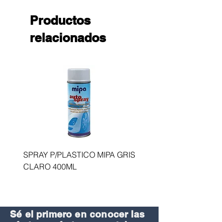
Productos
relacionados
SPRAY P/PLASTICO MIPA GRIS
SPRAY P/BUMPER NE
CLARO 400ML
MIPA 400 ML
Sé el primero en conocer las